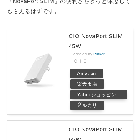
「NovaPort SLIM」の便利さをきっと体感して
もらえるはずです。
CIO NovaPort SLIM
45W
created by
Rinker
ＣＩＯ
Amazon
楽天市場
Yahooショッピン
グ
メルカリ
CIO NovaPort SLIM
65W