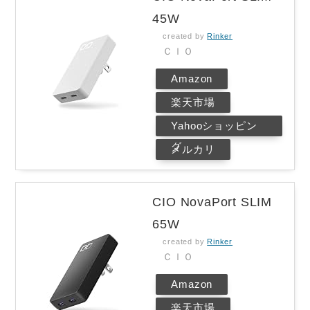
45W
created by
Rinker
ＣＩＯ
Amazon
楽天市場
Yahooショッピン
グ
メルカリ
CIO NovaPort SLIM
65W
created by
Rinker
ＣＩＯ
Amazon
楽天市場