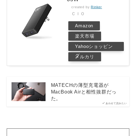
created by
Rinker
ＣＩＯ
Amazon
楽天市場
Yahooショッピン
グ
メルカリ
MATECHの薄型充電器が
MacBook Airと相性抜群だっ
た。
あわせて読みたい